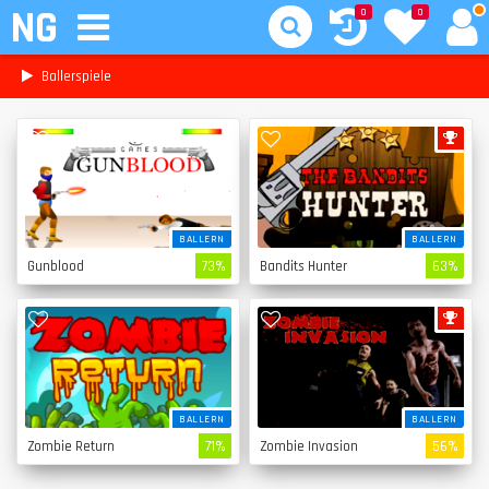
NG
0
0
Ballerspiele
BALLERN
BALLERN
Gunblood
73%
Bandits Hunter
63%
BALLERN
BALLERN
Zombie Return
71%
Zombie Invasion
56%