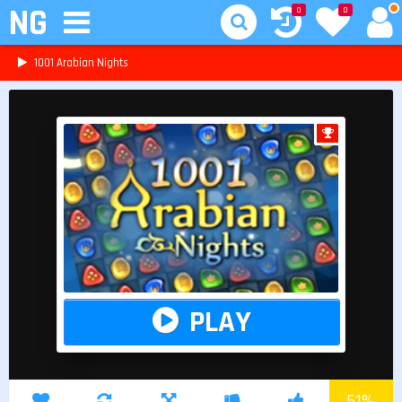
NG
0
0
1001 Arabian Nights
PLAY
51
%