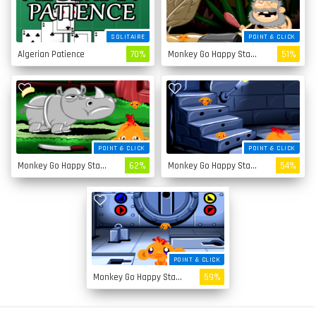
SOLITAIRE
POINT & CLICK
Algerian Patience
70%
Monkey Go Happy Stage 4
51%
POINT & CLICK
POINT & CLICK
Monkey Go Happy Stage 3
62%
Monkey Go Happy Stage 2
54%
POINT & CLICK
Monkey Go Happy Stage 1
59%