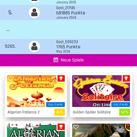
January 2025
Gast_217145
5.
681885 Punkte
January 2024
....
Gast_599233
5265.
1765 Punkte
May 2024
Neue Spiele
SOLITAIRE
SOLITAIRE
Algerian Patience 2
43%
Golden Spider Solitaire
60%