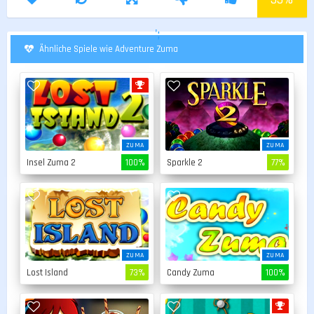
';
Ähnliche Spiele wie Adventure Zuma
ZUMA
ZUMA
Insel Zuma 2
100%
Sparkle 2
77%
ZUMA
ZUMA
Lost Island
73%
Candy Zuma
100%