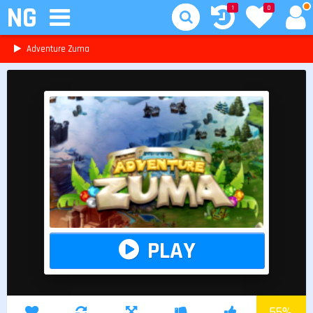
NG
1
0
Adventure Zuma
PLAY
55
%