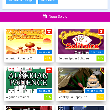
Neue Spiele
SOLITAIRE
SOLITAIRE
Algerian Patience 2
43%
Golden Spider Solitaire
61%
SOLITAIRE
POINT & CLICK
Algerian Patience
70%
Monkey Go Happy Stage 4
51%