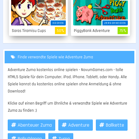
KOCHEN
ZERSCHNEIDEN
Saras Tiramisu Cups
50%
PiggyBank Adventure
75%
Finde verwandte Spiele wie Adventure Zuma
Adventure Zuma kostenlos online spielen - NovumGames.com - tolle
HTML5 Spiele für dein Computer, iPad, iPhone, Tablett, oder Handy. Alle
Spiele kannst du kostenlos online spielen ohne Anmeldung & ohne
Download!
Klicke auf einen Begriff um ähnliche & verwandte Spiele wie Adventure
Zuma zu finden ;)
Abenteuer Zuma
Adventure
Ballkette
Ballschlange
Zuma