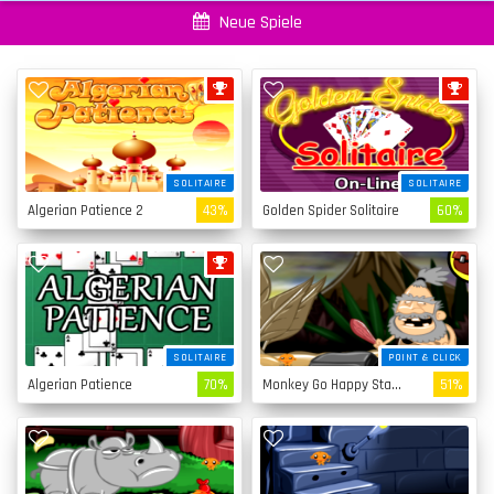
Neue Spiele
SOLITAIRE
SOLITAIRE
Algerian Patience 2
43%
Golden Spider Solitaire
60%
SOLITAIRE
POINT & CLICK
Algerian Patience
70%
Monkey Go Happy Stage 4
51%