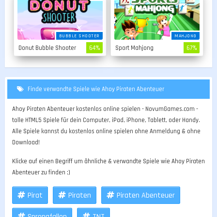
BUBBLE SHOOTER
MAHJONG
Donut Bubble Shooter
64%
Sport Mahjong
67%
Finde verwandte Spiele wie Ahoy Piraten Abenteuer
Ahoy Piraten Abenteuer kostenlos online spielen - NovumGames.com -
tolle HTML5 Spiele für dein Computer, iPad, iPhone, Tablett, oder Handy.
Alle Spiele kannst du kostenlos online spielen ohne Anmeldung & ohne
Download!
Klicke auf einen Begriff um ähnliche & verwandte Spiele wie Ahoy Piraten
Abenteuer zu finden ;)
Pirat
Piraten
Piraten Abenteuer
Sprengfallen
TNT