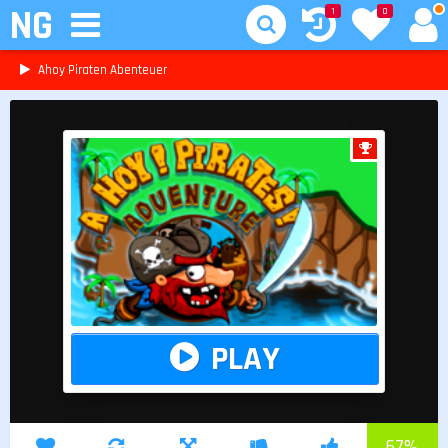
NG
1
0
Ahoy Piraten Abenteuer
PLAY
67
%