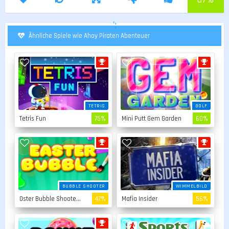
';
Ähnliche Spiele wie Ahoy Piraten Abenteuer
TETRIS
GOLF
Tetris Fun
75%
Mini Putt Gem Garden
60%
BUBBLE SHOOTER
WIMMELBILD
Oster Bubble Shooter 2
47%
Mafia Insider
56%