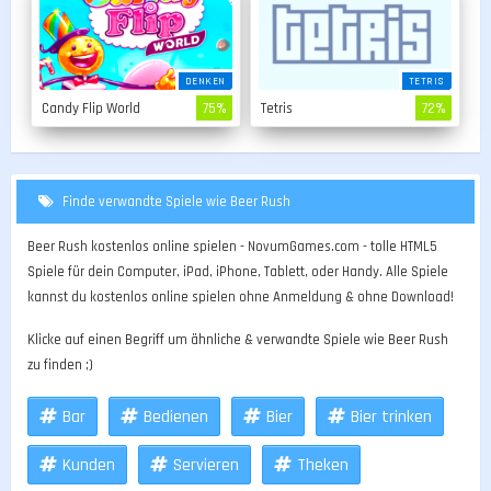
DENKEN
TETRIS
Candy Flip World
75%
Tetris
72%
Finde verwandte Spiele wie Beer Rush
Beer Rush kostenlos online spielen - NovumGames.com - tolle HTML5
Spiele für dein Computer, iPad, iPhone, Tablett, oder Handy. Alle Spiele
kannst du kostenlos online spielen ohne Anmeldung & ohne Download!
Klicke auf einen Begriff um ähnliche & verwandte Spiele wie Beer Rush
zu finden ;)
Bar
Bedienen
Bier
Bier trinken
Kunden
Servieren
Theken