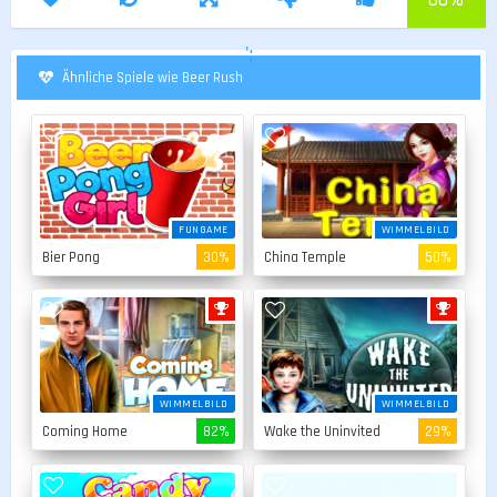
';
Ähnliche Spiele wie Beer Rush
FUNGAME
WIMMELBILD
Bier Pong
30%
China Temple
50%
WIMMELBILD
WIMMELBILD
Coming Home
82%
Wake the Uninvited
29%