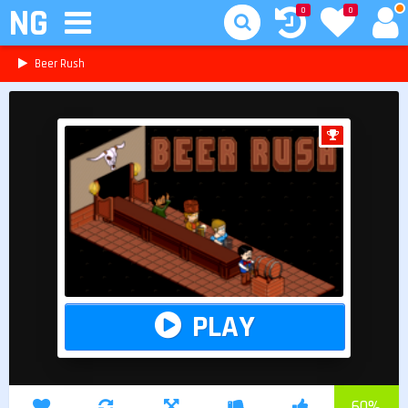
NG
0
0
Beer Rush
PLAY
60
%