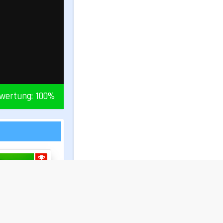
wertung:
100
%
BUBBLE SHOOTER
Apfel Bubble Shooter
45%