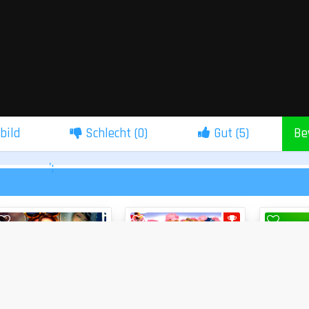
lbild
Schlecht (
0
)
Gut (
5
)
Be
';
ZEITMANAGEMENT
MAHJONG
Emilys Hopes and Fears
70%
Mahjong Dynasty
67%