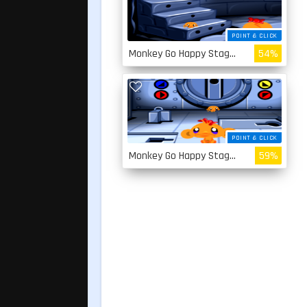
POINT & CLICK
Monkey Go Happy Stage 2
54%
POINT & CLICK
Monkey Go Happy Stage 1
59%