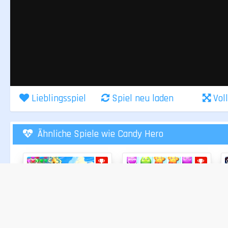
Lieblingsspiel
Spiel neu laden
Vol
Ähnliche Spiele wie Candy Hero
BLÖCKE LÖSCHEN
BLÖCKE LÖSCHEN
Gem Legends
83%
Candy Blocks Collapse
80%