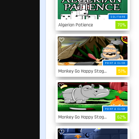
SOLITAIRE
Algerian Patience
70%
POINT & CLICK
Monkey Go Happy Stage 4
51%
POINT & CLICK
Monkey Go Happy Stage 3
62%