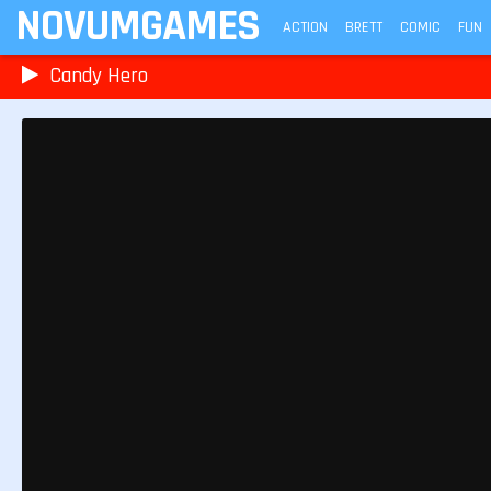
NOVUMGAMES
ACTION
BRETT
COMIC
FUN
Candy Hero