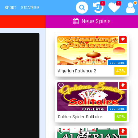
1
0
SPORT
STRATEGIE
Neue Spiele
SOLITAIRE
Algerian Patience 2
43%
SOLITAIRE
Golden Spider Solitaire
60%