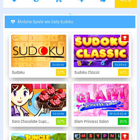
';
Ähnliche Spiele wie Daily Sudoku
SUDOKU
SUDOKU
Sudoku
57%
Sudoku Classic
43%
KOCHEN
PRINZESSIN
Sara Chocolate Cupcakes
67%
Glam Princess Salon
85%