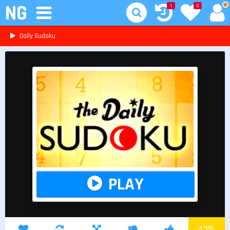
NG
1
0
Daily Sudoku
PLAY
43
%