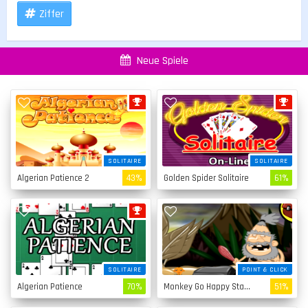
Ziffer
Neue Spiele
SOLITAIRE
SOLITAIRE
Algerian Patience 2
43%
Golden Spider Solitaire
61%
SOLITAIRE
POINT & CLICK
Algerian Patience
70%
Monkey Go Happy Stage 4
51%