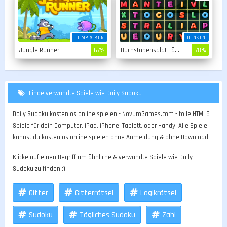
JUMP & RUN
DENKEN
Jungle Runner
67%
Buchstabensalat Länder
78%
Finde verwandte Spiele wie Daily Sudoku
Daily Sudoku kostenlos online spielen - NovumGames.com - tolle HTML5
Spiele für dein Computer, iPad, iPhone, Tablett, oder Handy. Alle Spiele
kannst du kostenlos online spielen ohne Anmeldung & ohne Download!
Klicke auf einen Begriff um ähnliche & verwandte Spiele wie Daily
Sudoku zu finden ;)
Gitter
Gitterrätsel
Logikrätsel
Sudoku
Tägliches Sudoku
Zahl