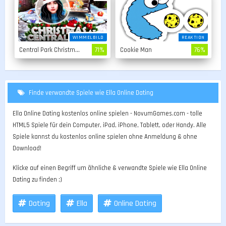
WIMMELBILD
REAKTION
Central Park Christmas
71%
Cookie Man
76%
Finde verwandte Spiele wie Ella Online Dating
Ella Online Dating kostenlos online spielen - NovumGames.com - tolle
HTML5 Spiele für dein Computer, iPad, iPhone, Tablett, oder Handy. Alle
Spiele kannst du kostenlos online spielen ohne Anmeldung & ohne
Download!
Klicke auf einen Begriff um ähnliche & verwandte Spiele wie Ella Online
Dating zu finden ;)
Dating
Ella
Online Dating