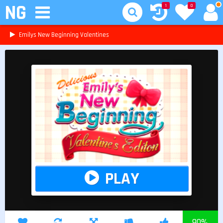
NG
1
0
Emilys New Beginning Valentines
PLAY
90
%