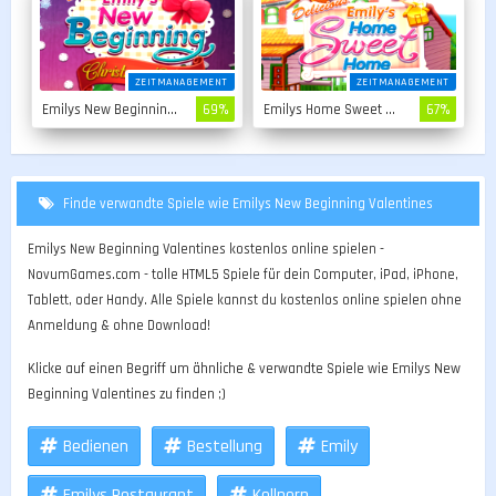
ZEITMANAGEMENT
ZEITMANAGEMENT
Emilys New Beginning Christmas Edition
69%
Emilys Home Sweet Home
67%
Finde verwandte Spiele wie Emilys New Beginning Valentines
Emilys New Beginning Valentines kostenlos online spielen -
NovumGames.com - tolle HTML5 Spiele für dein Computer, iPad, iPhone,
Tablett, oder Handy. Alle Spiele kannst du kostenlos online spielen ohne
Anmeldung & ohne Download!
Klicke auf einen Begriff um ähnliche & verwandte Spiele wie Emilys New
Beginning Valentines zu finden ;)
Bedienen
Bestellung
Emily
Emilys Restaurant
Kellnern