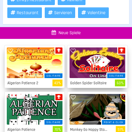
Restaurant
Servieren
Valentine
Neue Spiele
SOLITAIRE
SOLITAIRE
Algerian Patience 2
43%
Golden Spider Solitaire
60%
SOLITAIRE
POINT & CLICK
Algerian Patience
70%
Monkey Go Happy Stage 4
51%