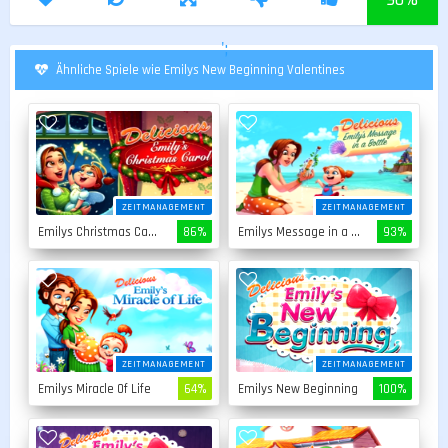
';
Ähnliche Spiele wie Emilys New Beginning Valentines
ZEITMANAGEMENT
ZEITMANAGEMENT
Emilys Christmas Carol
86%
Emilys Message in a Bottle
93%
ZEITMANAGEMENT
ZEITMANAGEMENT
Emilys Miracle Of Life
64%
Emilys New Beginning
100%