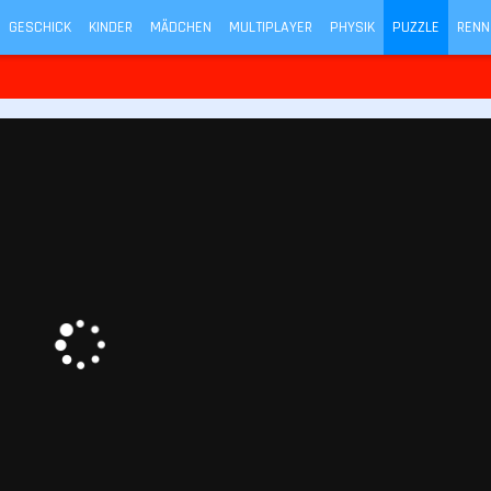
GESCHICK
KINDER
MÄDCHEN
MULTIPLAYER
PHYSIK
PUZZLE
RENN