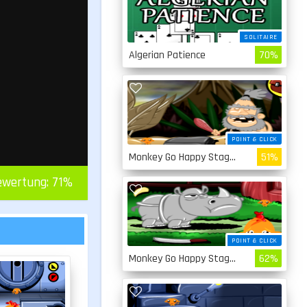
SOLITAIRE
Algerian Patience
70%
POINT & CLICK
Monkey Go Happy Stage 4
51%
ewertung:
71
%
POINT & CLICK
Monkey Go Happy Stage 3
62%