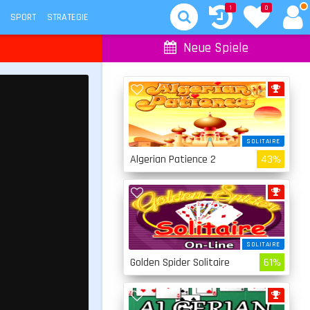
1
0
SPORT
STRATEGIE
Neue Spiele
SOLITAIRE
Algerian Patience 2
43%
SOLITAIRE
Golden Spider Solitaire
61%