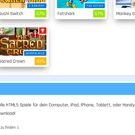
3 GEWINNT
FUN ACTION
Sushi Switch
67%
Fatshark
67%
WIMMELBILD
Sacred Crown
33%
le HTML5 Spiele für dein Computer, iPad, iPhone, Tablett, oder Handy. 
ownload!
zu finden ;)