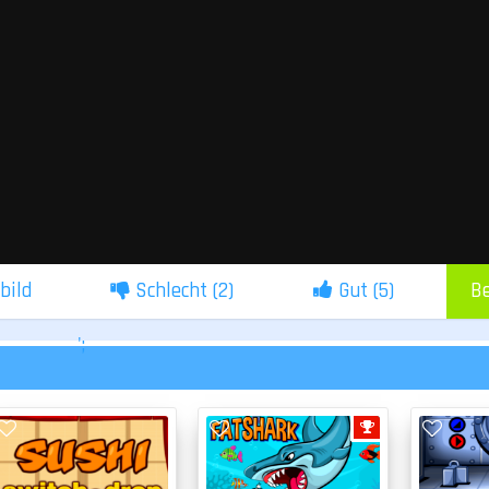
lbild
Schlecht (
2
)
Gut (
5
)
B
';