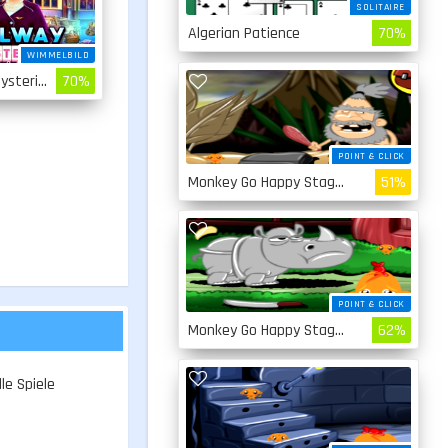
SOLITAIRE
Algerian Patience
70%
WIMMELBILD
Railway Mysteries
70%
POINT & CLICK
Monkey Go Happy Stage 4
51%
POINT & CLICK
Monkey Go Happy Stage 3
62%
le Spiele