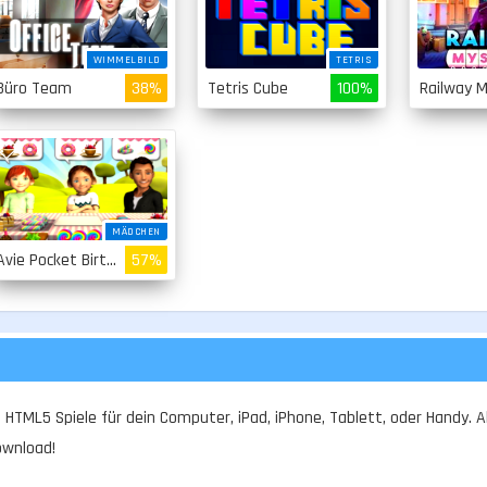
WIMMELBILD
TETRIS
Büro Team
38%
Tetris Cube
100%
MÄDCHEN
Avie Pocket Birthday
57%
 HTML5 Spiele für dein Computer, iPad, iPhone, Tablett, oder Handy. Al
ownload!