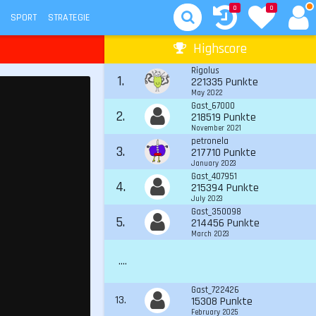
0
0
SPORT
STRATEGIE
Highscore
Rigolus
1.
221335 Punkte
May 2022
Gast_67000
2.
218519 Punkte
November 2021
petronela
3.
217710 Punkte
January 2023
Gast_407951
4.
215394 Punkte
July 2023
Gast_350098
5.
214456 Punkte
March 2023
....
Gast_722426
13.
15308 Punkte
February 2025