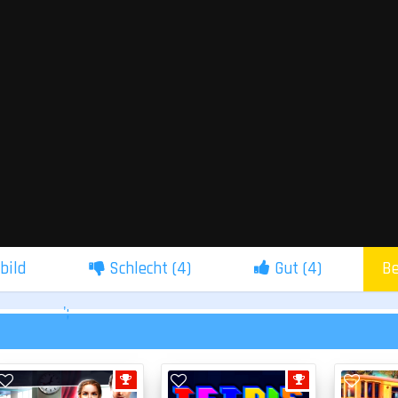
lbild
Schlecht (
4
)
Gut (
4
)
Be
';