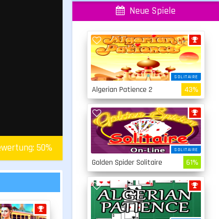
Neue Spiele
SOLITAIRE
Algerian Patience 2
43%
wertung:
50
%
SOLITAIRE
Golden Spider Solitaire
61%