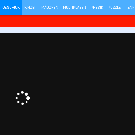
GESCHICK
KINDER
MÄDCHEN
MULTIPLAYER
PHYSIK
PUZZLE
RENN