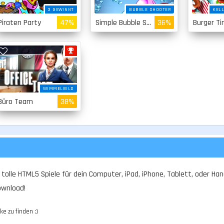
3 GEWINNT
BUBBLE SHOOTER
KELL
Piraten Party
47%
Simple Bubble Shooter
36%
Burger T
WIMMELBILD
Büro Team
38%
olle HTML5 Spiele für dein Computer, iPad, iPhone, Tablett, oder Hand
ownload!
ke zu finden ;)