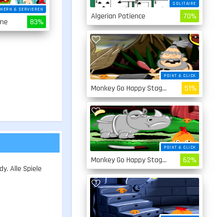
SOLITAIRE
NERN & SERVIEREN
Algerian Patience
70%
ime
83%
POINT & CLICK
Monkey Go Happy Stage 4
51%
POINT & CLICK
Monkey Go Happy Stage 3
62%
y. Alle Spiele