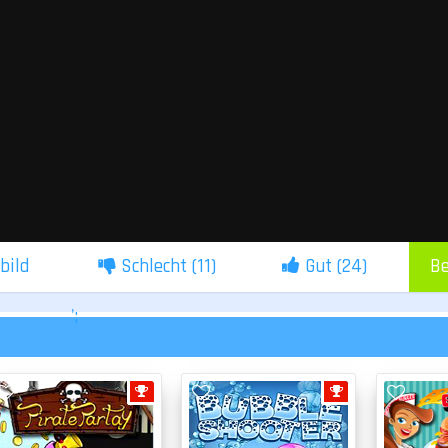
lbild
Schlecht (
11
)
Gut (
24
)
Be
';