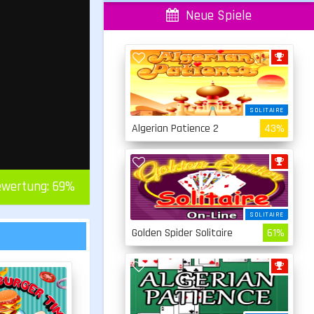
Neue Spiele
SOLITAIRE
Algerian Patience 2
43%
wertung:
69
%
SOLITAIRE
Golden Spider Solitaire
61%