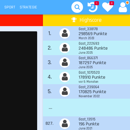
1
0
SPORT
STRATEGIE
Highscore
Gast_338178
1.
298569 Punkte
March 2023
Gast_222693
2.
248486 Punkte
June 2025
Gast_866371
3.
187297 Punkte
June 2025
Gast_1070520
4.
178910 Punkte
vor 6 Monaten
Gast_239064
5.
170825 Punkte
November 2022
....
Gast_13515
827.
196 Punkte
June 2021