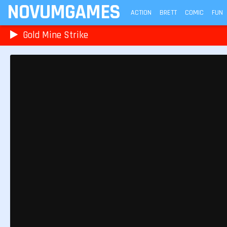
NOVUMGAMES
ACTION
BRETT
COMIC
FUN
Gold Mine Strike