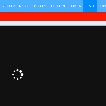
GESCHICK
KINDER
MÄDCHEN
MULTIPLAYER
PHYSIK
PUZZLE
RENN