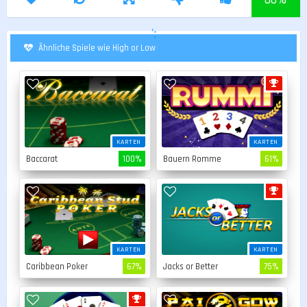
';
Ähnliche Spiele wie High or Low
KARTEN
KARTEN
Baccarat
100%
Bauern Romme
61%
KARTEN
KARTEN
Caribbean Poker
67%
Jacks or Better
75%