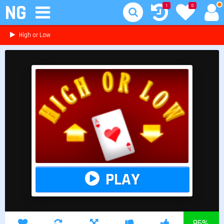
NG
1
0
High or Low
PLAY
86
%