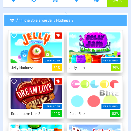
';
Ähnliche Spiele wie Jelly Madness 2
VERBINDEN
VERBINDEN
Jelly Madness
50%
Jelly Jam
79%
VERBINDEN
VERBINDEN
Dream Love Link 2
100%
Color Blitz
83%