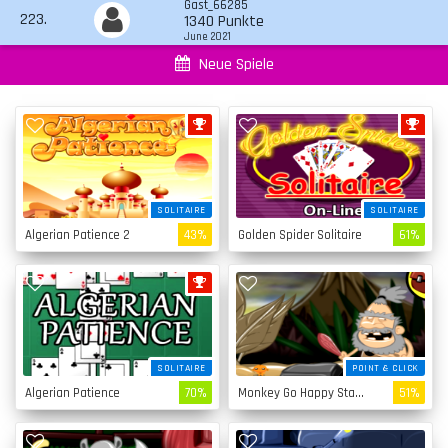
Gast_66285
223.
1340 Punkte
June 2021
Neue Spiele
SOLITAIRE
SOLITAIRE
Algerian Patience 2
43%
Golden Spider Solitaire
61%
SOLITAIRE
POINT & CLICK
Algerian Patience
70%
Monkey Go Happy Stage 4
51%