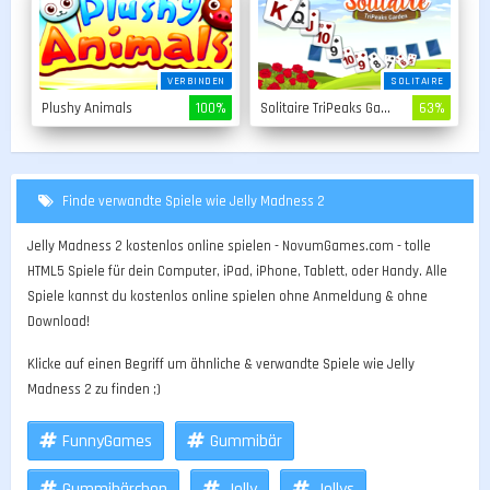
VERBINDEN
SOLITAIRE
Plushy Animals
100%
Solitaire TriPeaks Garden
63%
Finde verwandte Spiele wie Jelly Madness 2
Jelly Madness 2 kostenlos online spielen - NovumGames.com - tolle
HTML5 Spiele für dein Computer, iPad, iPhone, Tablett, oder Handy. Alle
Spiele kannst du kostenlos online spielen ohne Anmeldung & ohne
Download!
Klicke auf einen Begriff um ähnliche & verwandte Spiele wie Jelly
Madness 2 zu finden ;)
FunnyGames
Gummibär
Gummibärchen
Jelly
Jellys