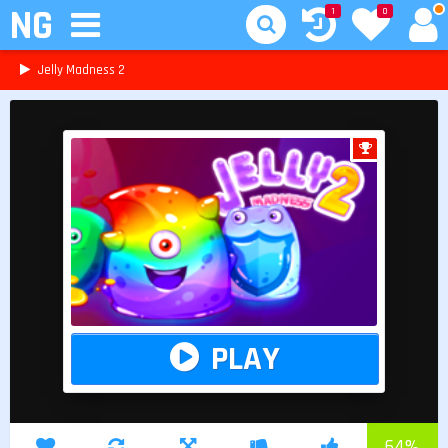
NG
1
0
Jelly Madness 2
PLAY
64
%