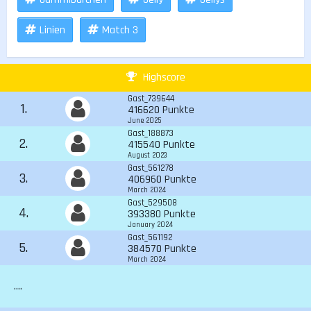
Linien
Match 3
Highscore
Gast_739644
1.
416620 Punkte
June 2025
Gast_188873
2.
415540 Punkte
August 2023
Gast_561278
3.
406960 Punkte
March 2024
Gast_529508
4.
393380 Punkte
January 2024
Gast_561192
5.
384570 Punkte
March 2024
....