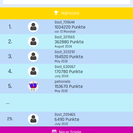
Highscore
Gast_739644
1.
1034220 Punkte
vor 12 Monaten
Gast_321565
2.
362880 Punkte
August 2024
Gast_333291
3.
194520 Punkte
May 2023
Gast_630067
4.
170780 Punkte
July 2024
petronela
5.
153670 Punkte
May 2023
....
Gast_205465
29.
6490 Punkte
July 2022
Neue Spiele