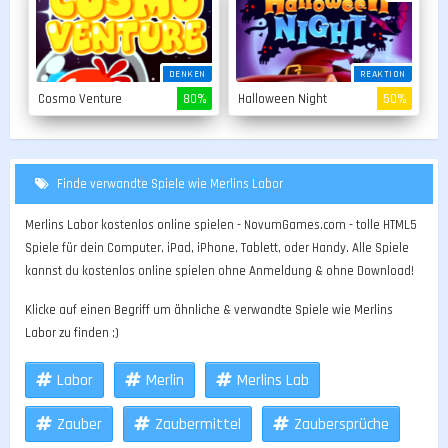
DENKEN
REAKTION
Cosmo Venture
80%
Halloween Night
50%
Finde verwandte Spiele wie Merlins Labor
Merlins Labor kostenlos online spielen - NovumGames.com - tolle HTML5
Spiele für dein Computer, iPad, iPhone, Tablett, oder Handy. Alle Spiele
kannst du kostenlos online spielen ohne Anmeldung & ohne Download!
Klicke auf einen Begriff um ähnliche & verwandte Spiele wie Merlins
Labor zu finden ;)
Labor
Merlin
Merlins Lab
Zauber
Zaubermittel
Zaubersprüche