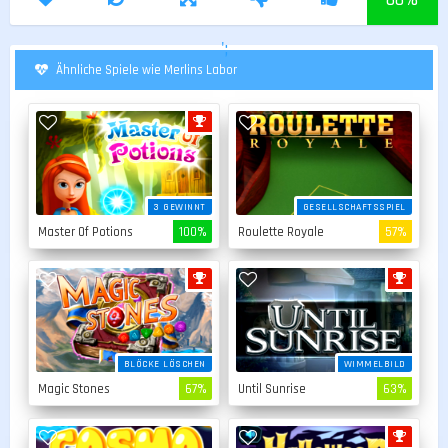
';
Ähnliche Spiele wie Merlins Labor
3 GEWINNT
GESELLSCHAFTSSPIEL
Master Of Potions
100%
Roulette Royale
57%
BLÖCKE LÖSCHEN
WIMMELBILD
Magic Stones
67%
Until Sunrise
63%