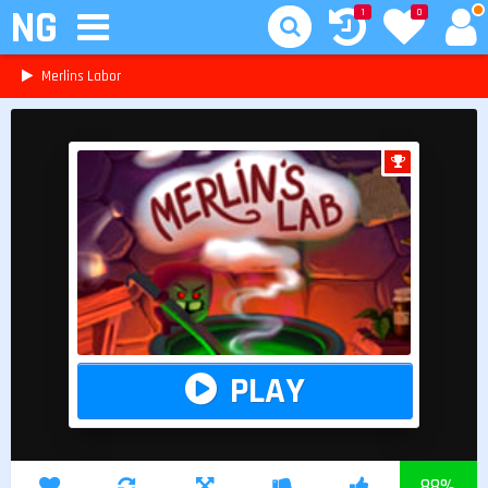
NG
1
0
Merlins Labor
PLAY
88
%