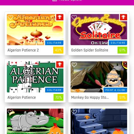
SOLITAIRE
SOLITAIRE
Algerian Patience 2
43%
Golden Spider Solitaire
61%
SOLITAIRE
POINT & CLICK
Algerian Patience
70%
Monkey Go Happy Stage 4
51%