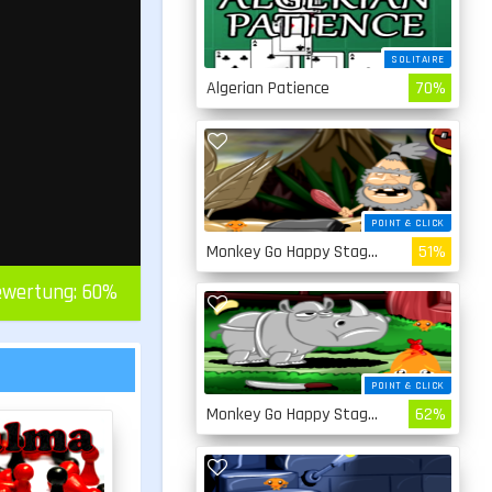
SOLITAIRE
Algerian Patience
70%
POINT & CLICK
Monkey Go Happy Stage 4
51%
wertung:
60
%
POINT & CLICK
Monkey Go Happy Stage 3
62%