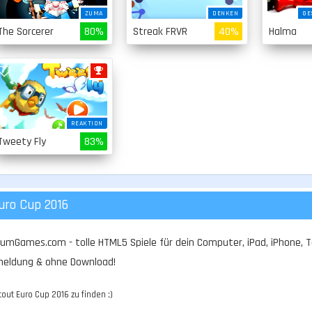
ZUMA
DENKEN
GE
The Sorcerer
80%
Streak FRVR
40%
Halma
REAKTION
Tweety Fly
83%
uro Cup 2016
vumGames.com - tolle HTML5 Spiele für dein Computer, iPad, iPhone, T
nmeldung & ohne Download!
out Euro Cup 2016 zu finden ;)