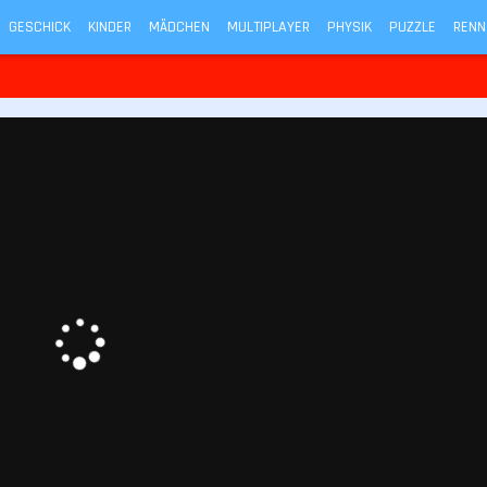
GESCHICK
KINDER
MÄDCHEN
MULTIPLAYER
PHYSIK
PUZZLE
RENN