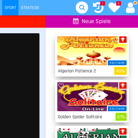
1
0
SPORT
STRATEGIE
Neue Spiele
SOLITAIRE
Algerian Patience 2
43%
SOLITAIRE
Golden Spider Solitaire
61%