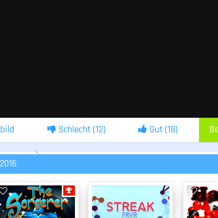
lbild
Schlecht (
12
)
Gut (
18
)
Be
';
 2016