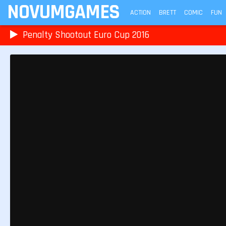
NOVUMGAMES
ACTION
BRETT
COMIC
FUN
Penalty Shootout Euro Cup 2016