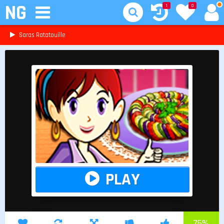
NG
1
0
Saras Ratatouille
PLAY
75
%