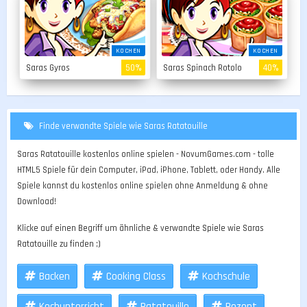
KOCHEN
KOCHEN
Saras Gyros
50%
Saras Spinach Rotolo
40%
Finde verwandte Spiele wie Saras Ratatouille
Saras Ratatouille kostenlos online spielen - NovumGames.com - tolle
HTML5 Spiele für dein Computer, iPad, iPhone, Tablett, oder Handy. Alle
Spiele kannst du kostenlos online spielen ohne Anmeldung & ohne
Download!
Klicke auf einen Begriff um ähnliche & verwandte Spiele wie Saras
Ratatouille zu finden ;)
Backen
Cooking Class
Kochschule
Kochunterricht
Ratatouille
Rezept