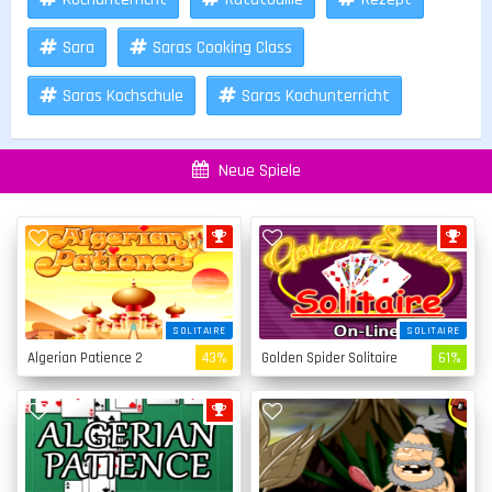
Sara
Saras Cooking Class
Saras Kochschule
Saras Kochunterricht
Neue Spiele
SOLITAIRE
SOLITAIRE
Algerian Patience 2
43%
Golden Spider Solitaire
61%