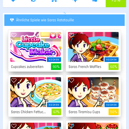
';
Ähnliche Spiele wie Saras Ratatouille
KOCHEN
KOCHEN
Cupcakes zubereiten
90%
Saras French Waffles
60%
KOCHEN
KOCHEN
Saras Chicken Fettuccine
67%
Saras Tiramisu Cups
50%