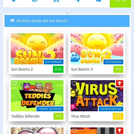
';
Ähnliche Spiele wie Sun Beams
ENTFERNEN
ENTFERNEN
Sun Beams 2
83%
Sun Beams 3
73%
TOWER DEFENSE
KOORDINATION
Teddies Defender
75%
Virus Attack
50%