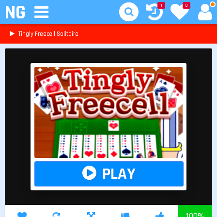
NG
1
0
Tingly Freecell Solitaire
PLAY
100
%