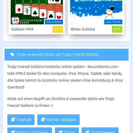
SOLITAIRE
SOLITAIRE
Solitaire FRVR
55%
Winter Solitaire
62%
Finde verwandte Spiele wie Tingly Freecell Solitaire
Tingly Freecell Solitaire kostenlos online spielen - NovumGames.com -
tolle HTML5 Spiele für dein Computer, iPad, iPhone, Tablett, oder Handy.
Alle Spiele kannst du kostenlos online spielen ohne Anmeldung & ohne
Download!
Klicke auf einen Begriff um ähnliche & verwandte Spiele wie Tingly
Freecell Solitaire zu finden ;)
Freecell
Karten ablegen
Karten sortieren
Tingly
TinglyGames