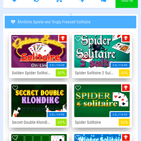
';
Ähnliche Spiele wie Tingly Freecell Solitaire
SOLITAIRE
SOLITAIRE
Golden Spider Solitaire
60%
Spider Solitaire 2 Suits
43%
SOLITAIRE
SOLITAIRE
Secret Double Klondike
60%
Spider Solitaire
50%