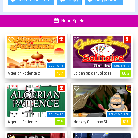
Neue Spiele
SOLITAIRE
SOLITAIRE
Algerian Patience 2
43%
Golden Spider Solitaire
60%
SOLITAIRE
POINT & CLICK
Algerian Patience
70%
Monkey Go Happy Stage 4
51%