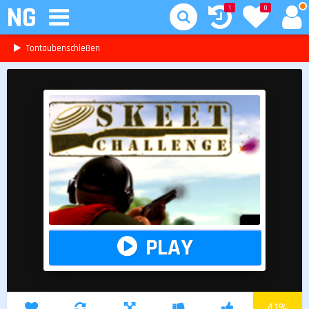
NG
1
0
Tontaubenschießen
PLAY
41
%