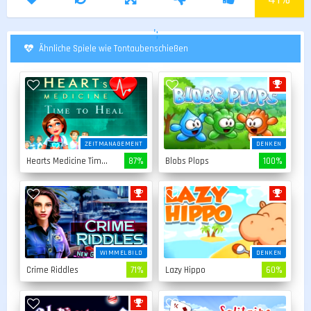
';
Ähnliche Spiele wie Tontaubenschießen
ZEITMANAGEMENT
DENKEN
Hearts Medicine Time To Heal
87%
Blobs Plops
100%
WIMMELBILD
DENKEN
Crime Riddles
71%
Lazy Hippo
60%