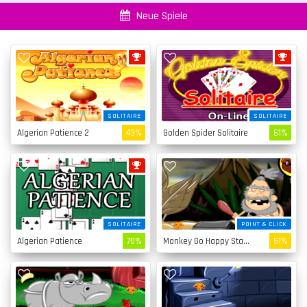
Neue Spiele
SOLITAIRE
SOLITAIRE
Algerian Patience 2
43%
Golden Spider Solitaire
61%
SOLITAIRE
POINT & CLICK
Algerian Patience
70%
Monkey Go Happy Stage 4
51%