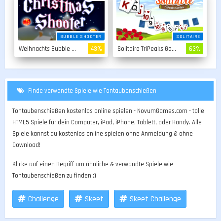
BUBBLE SHOOTER
SOLITAIRE
Weihnachts Bubble Shooter
43%
Solitaire TriPeaks Garden
63%
Finde verwandte Spiele wie Tontaubenschießen
Tontaubenschießen kostenlos online spielen - NovumGames.com - tolle
HTML5 Spiele für dein Computer, iPad, iPhone, Tablett, oder Handy. Alle
Spiele kannst du kostenlos online spielen ohne Anmeldung & ohne
Download!
Klicke auf einen Begriff um ähnliche & verwandte Spiele wie
Tontaubenschießen zu finden ;)
Challenge
Skeet
Skeet Challenge