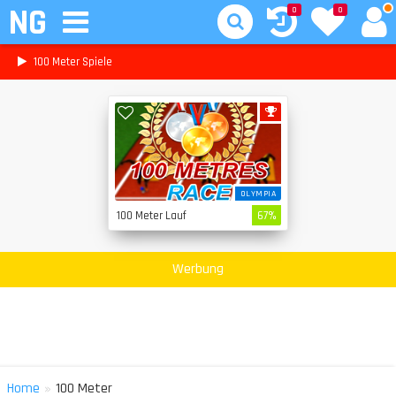
NG
0
0
100 Meter Spiele
OLYMPIA
100 Meter Lauf
67%
Werbung
»
Home
100 Meter