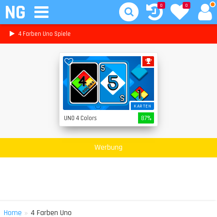
NG
0
0
4 Farben Uno Spiele
KARTEN
UNO 4 Colors
87%
Werbung
»
Home
4 Farben Uno