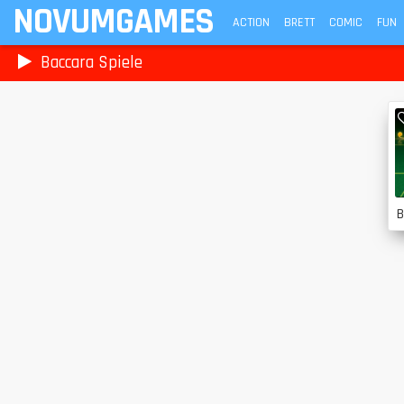
NOVUMGAMES
ACTION
BRETT
COMIC
FUN
Baccara Spiele
B