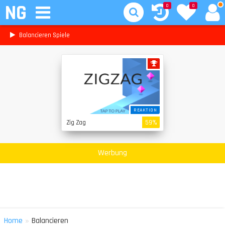
NG
0
0
Balancieren Spiele
REAKTION
Zig Zag
59%
Werbung
»
Home
Balancieren