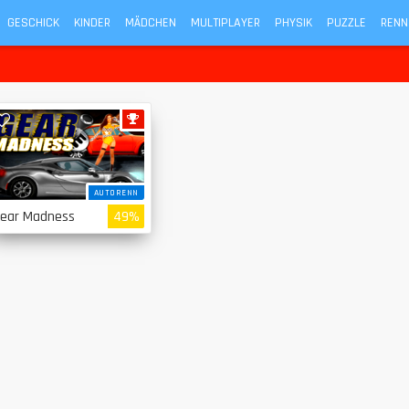
GESCHICK
KINDER
MÄDCHEN
MULTIPLAYER
PHYSIK
PUZZLE
RENN
AUTORENN
ear Madness
49%