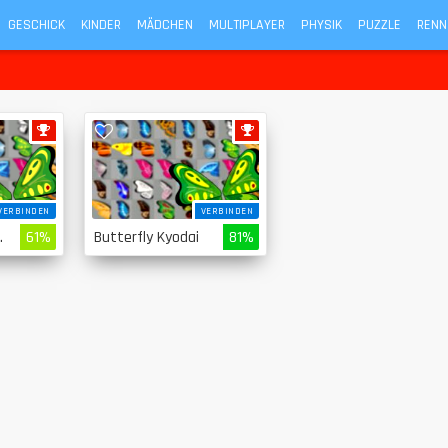
GESCHICK
KINDER
MÄDCHEN
MULTIPLAYER
PHYSIK
PUZZLE
RENN
VERBINDEN
VERBINDEN
Mahjong
61%
Butterfly Kyodai
81%