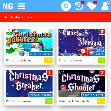
NG
0
0
Christmas Spiele
BUBBLE SHOOTER
LERNEN
Christmas Bubbles
57%
Christmas Memo
71%
BLÖCKE LÖSCHEN
BUBBLE SHOOTER
Christmas Breaker
77%
Weihnachts Bubble Shooter
43%