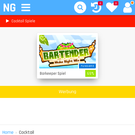
NG
0
0
Cocktail Spiele
FUNGAME
Barkeeper Spiel
69%
Werbung
»
Home
Cocktail