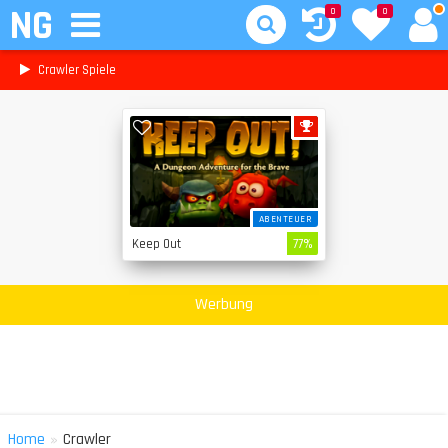
NG
0
0
Crawler Spiele
ABENTEUER
Keep Out
77%
Werbung
»
Home
Crawler