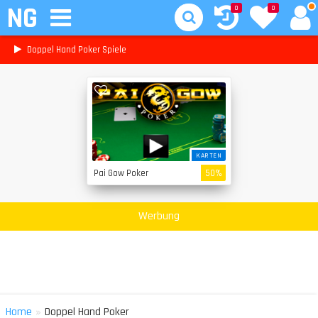
NG
0
0
Doppel Hand Poker Spiele
KARTEN
Pai Gow Poker
50%
Werbung
»
Home
Doppel Hand Poker