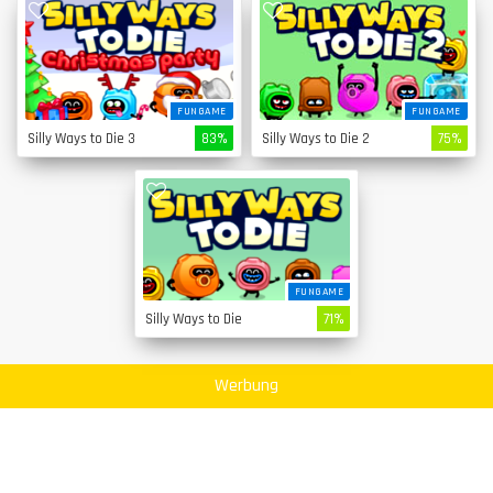
FUNGAME
FUNGAME
Silly Ways to Die 3
83%
Silly Ways to Die 2
75%
FUNGAME
Silly Ways to Die
71%
Werbung