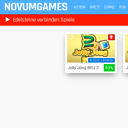
NOVUMGAMES
ACTION
BRETT
COMIC
FUN
Edelsteine verbinden Spiele
BLÖCKE LÖSCHEN
Jolly Jong Blitz 2
83%
J