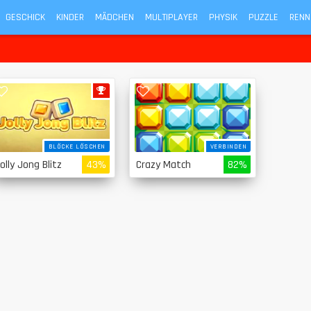
GESCHICK
KINDER
MÄDCHEN
MULTIPLAYER
PHYSIK
PUZZLE
RENN
BLÖCKE LÖSCHEN
VERBINDEN
olly Jong Blitz
43%
Crazy Match
82%