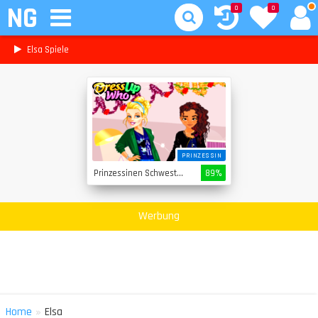
NG
0
0
Elsa Spiele
PRINZESSIN
Prinzessinen Schwestern
89%
Werbung
»
Home
Elsa