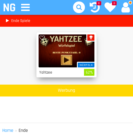
NG
0
0
Ende Spiele
WÜRFELN
Yahtzee
62%
Werbung
»
Home
Ende