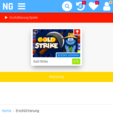
NG
0
0
Erschütterung Spiele
BLÖCKE LÖSCHEN
Gold Strike
61%
Werbung
»
Home
Erschütterung