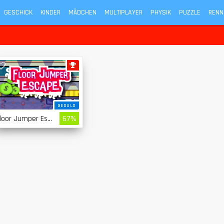
GESCHICK
KINDER
MÄDCHEN
MULTIPLAYER
PHYSIK
PUZZLE
RENN
GEDULD
Floor Jumper Escape
67%