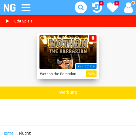
NG
0
0
Flucht Spiele
FUN ACTION
Wothan the Barbarian
56%
Werbung
»
Home
Flucht