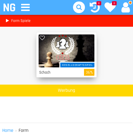
NG
0
0
Form Spiele
GESELLSCHAFTSSPIEL
Schach
36%
Werbung
»
Home
Form