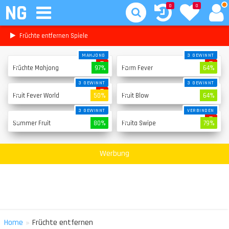
NG
0
0
Früchte entfernen Spiele
MAHJONG
3 GEWINNT
Früchte Mahjong
97%
Farm Fever
64%
3 GEWINNT
3 GEWINNT
Fruit Fever World
50%
Fruit Blow
64%
3 GEWINNT
VERBINDEN
Summer Fruit
80%
Fruita Swipe
79%
Werbung
»
Home
Früchte entfernen