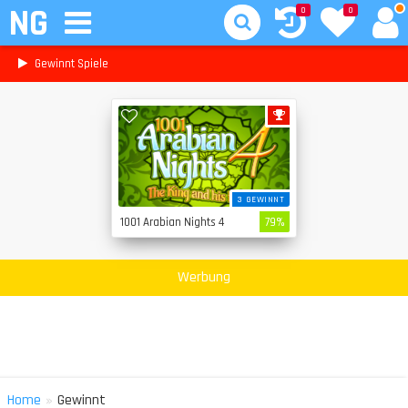
NG
0
0
Gewinnt Spiele
3 GEWINNT
1001 Arabian Nights 4
79%
Werbung
»
Home
Gewinnt