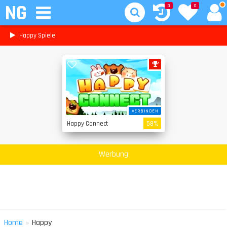
NG
0
0
Happy Spiele
VERBINDEN
Happy Connect
58%
Werbung
»
Home
Happy