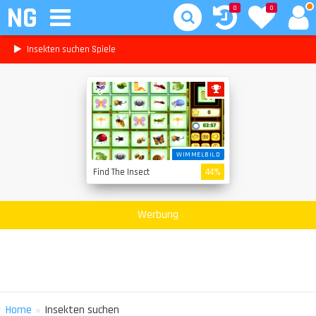
NG
0
0
Insekten suchen Spiele
WIMMELBILD
Find The Insect
44%
Werbung
»
Home
Insekten suchen