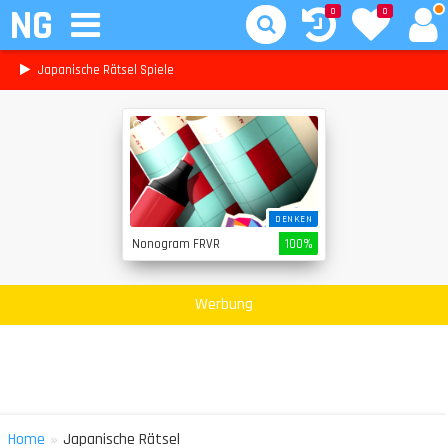
NG
0
0
Japanische Rätsel Spiele
DENKEN
Nonogram FRVR
100%
Werbung
»
Home
Japanische Rätsel