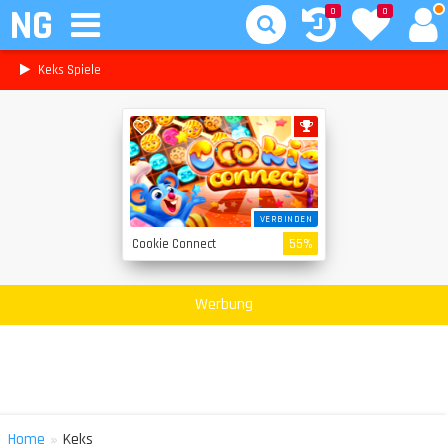
NG
0
0
Keks Spiele
VERBINDEN
Cookie Connect
55%
Werbung
»
Home
Keks