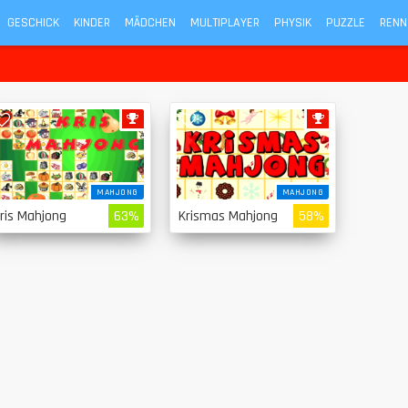
GESCHICK
KINDER
MÄDCHEN
MULTIPLAYER
PHYSIK
PUZZLE
RENN
MAHJONG
MAHJONG
ris Mahjong
63%
Krismas Mahjong
58%