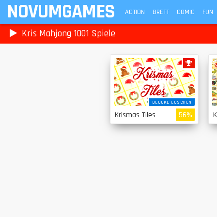
NOVUMGAMES
ACTION
BRETT
COMIC
FUN
Kris Mahjong 1001 Spiele
BLÖCKE LÖSCHEN
Krismas Tiles
56%
K