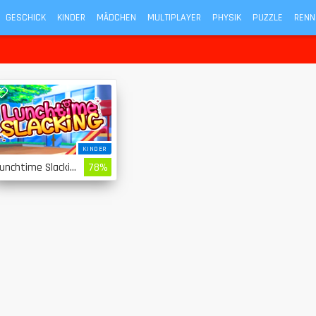
GESCHICK
KINDER
MÄDCHEN
MULTIPLAYER
PHYSIK
PUZZLE
RENN
KINDER
Lunchtime Slacking
78%