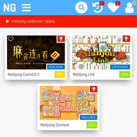
NG
0
0
Mahjong verbinden Spiele
MAHJONG
VERBINDEN
Mahjong Connect 2
48%
Mahjong Link
66%
MAHJONG
Mahjong Connect
69%