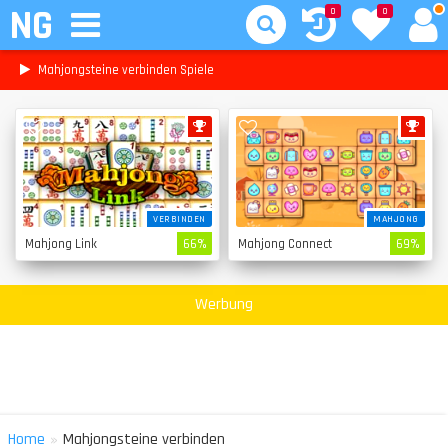
NG
0
0
Mahjongsteine verbinden Spiele
VERBINDEN
MAHJONG
Mahjong Link
66%
Mahjong Connect
69%
Werbung
»
Home
Mahjongsteine verbinden