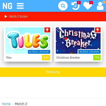
NG
0
0
Match 2 Spiele
BLÖCKE LÖSCHEN
BLÖCKE LÖSCHEN
Tiles
58%
Christmas Breaker
77%
Werbung
»
Home
Match 2