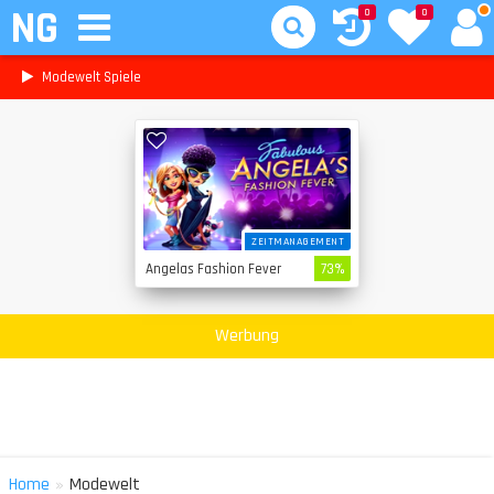
NG
0
0
Modewelt Spiele
ZEITMANAGEMENT
Angelas Fashion Fever
73%
Werbung
»
Home
Modewelt